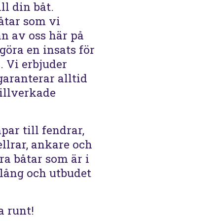
ll din båt.
åtar som vi
an av oss här på
öra en insats för
. Vi erbjuder
aranterar alltid
illverkade
par till fendrar,
llrar, ankare och
ra båtar som är i
 lång och utbudet
a runt!