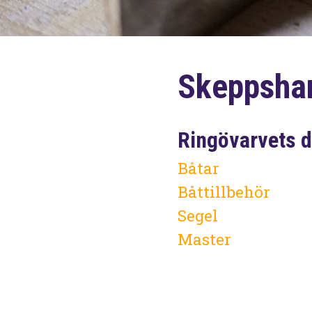
Skeppsha
Ringövarvets d
Båtar
Båttillbehör
Segel
Master