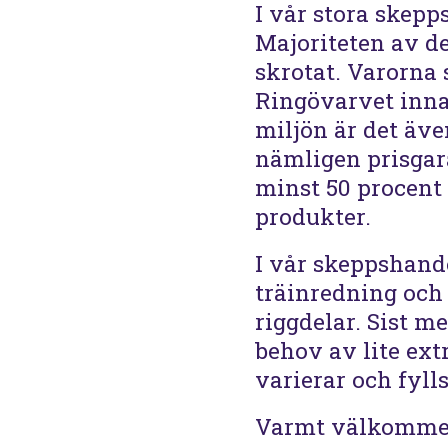
I vår stora skepp
Majoriteten av d
skrotat. Varorna 
Ringövarvet inna
miljön är det äve
nämligen prisgara
minst 50 procent
produkter.
I vår skeppshandel
träinredning och 
riggdelar. Sist m
behov av lite ext
varierar och fylls
Varmt välkommen 