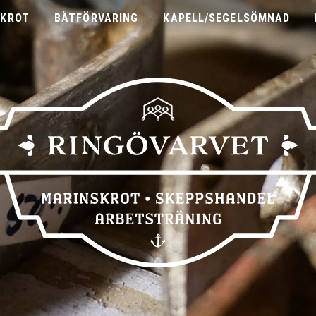
SKROT
BÅTFÖRVARING
KAPELL/SEGELSÖMNAD