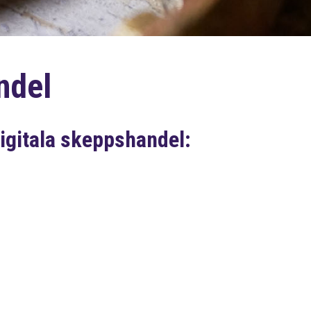
ndel
igitala skeppshandel: