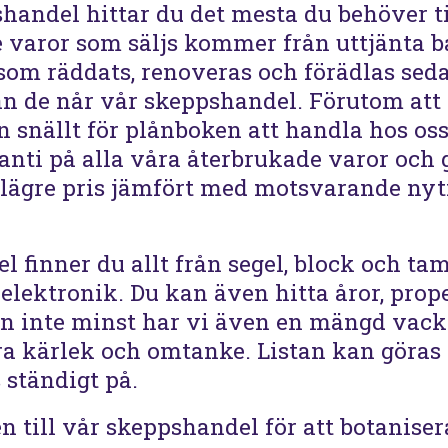
shandel hittar du det mesta du behöver ti
e varor som säljs kommer från uttjänta b
som räddats, renoveras och förädlas sed
n de når vår skeppshandel. Förutom att g
n snällt för plånboken att handla hos oss
nti på alla våra återbrukade varor och g
 lägre pris jämfört med motsvarande nyt
 finner du allt från segel, block och tam
elektronik. Du kan även hitta åror, prope
en inte minst har vi även en mängd vack
ra kärlek och omtanke. Listan kan göras
 ständigt på.
till vår skeppshandel för att botaniser